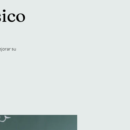
sico
ejorar su