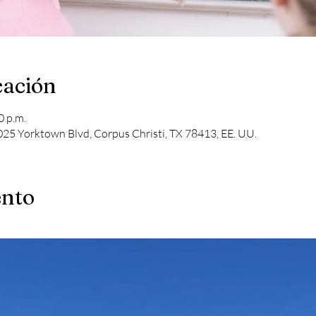
cación
0 p.m.
5025 Yorktown Blvd, Corpus Christi, TX 78413, EE. UU.
ento